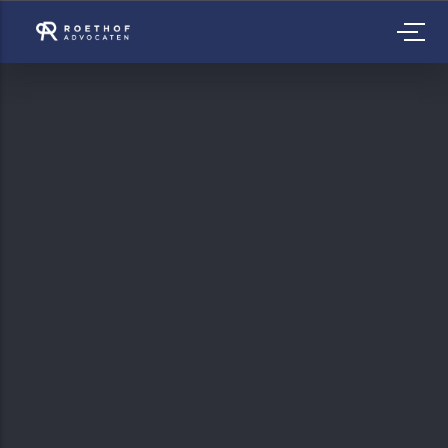
STRAFRECHT
VERDENKING ZEDENFEITEN
CIVIEL RECHT
BESTUURSRECHT
BEVEILIGINGSZAKEN (WPBR)
VERKLARING OMTRENT GEDRAG (VOG)
WONINGSLUITINGEN