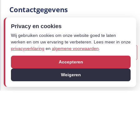
Contactgegevens
Tel: 026 370 50 70
Privacy en cookies
Fax: 026 370 45 90
Wij gebruiken cookies om onze website goed te laten
werken en om uw ervaring te verbeteren. Lees meer in onze
info@roethofadvocaten.nl
privacyverklaring
en
algemene voorwaarden
.
Heemskerckstraat 2,
6828 ZE Arnhem
Accepteren
KVK: 94346070
Weigeren
Btw-nr: NL866743339B01
Links
Tarieven
Vacatures
Contact