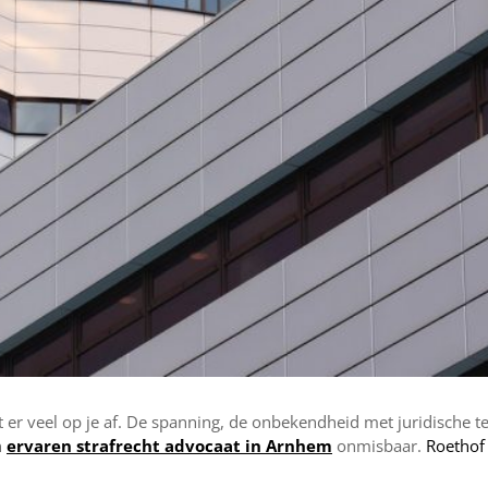
 er veel op je af. De spanning, de onbekendheid met juridische 
n
ervaren strafrecht advocaat in Arnhem
onmisbaar.
Roethof