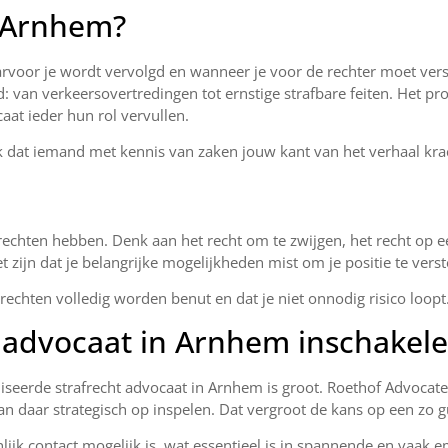
n Arnhem?
arvoor je wordt vervolgd en wanneer je voor de rechter moet vers
van verkeersovertredingen tot ernstige strafbare feiten. Het pr
caat ieder hun rol vervullen.
ijk dat iemand met kennis van zaken jouw kant van het verhaal kra
 rechten hebben. Denk aan het recht om te zwijgen, het recht op e
t zijn dat je belangrijke mogelijkheden mist om je positie te vers
rechten volledig worden benut en dat je niet onnodig risico loopt
 advocaat in Arnhem inschakel
liseerde strafrecht advocaat in Arnhem is groot. Roethof Advocat
kan daar strategisch op inspelen. Dat vergroot de kans op een zo 
ijk contact mogelijk is, wat essentieel is in spannende en vaak e