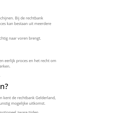
chijnen. Bij de rechtbank
oces kan bestaan uit meerdere
chtig naar voren brengt.
en eerlijk proces en het recht om
terken.
.
en?
en kent de rechtbank Gelderland,
gunstig mogelijke uitkomst.
motioneel zware tijden.